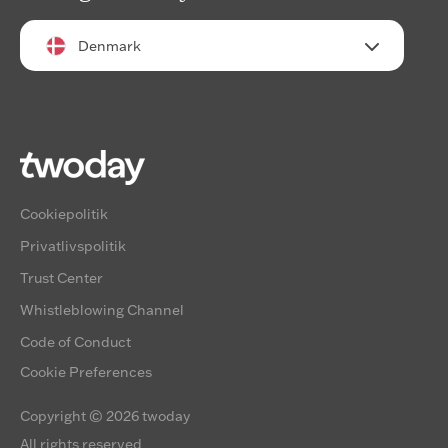
bruger, og dermed mere værdifulde for udgivere
og tredjeparts-annoncører.
Denmark
Cookiepolitik
Privatlivspolitik
Trust Center
Whistleblowing Channel
Code of Conduct
Cookie Preferences
Copyright © 2026 twoday
All rights reserved