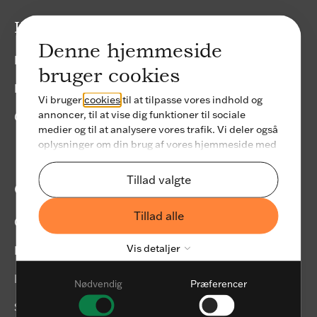
Karriere
Denne hjemmeside
Ledige stillinger
bruger cookies
Bliv freelancer
Vi bruger
cookies
til at tilpasse vores indhold og
annoncer, til at vise dig funktioner til sociale
Graduateprogram
medier og til at analysere vores trafik. Vi deler også
oplysninger om din brug af vores hjemmeside med
vores partnere inden for sociale medier,
annonceringspartnere og analysepartnere. Vores
Tillad valgte
Om twoday
partnere kan kombinere disse data med andre
oplysninger, du har givet dem, eller som de har
Tillad alle
indsamlet fra din brug af deres tjenester.
Om twoday
Vis detaljer
Bæredygtighed
Kontakt os
Nødvendig
Præferencer
Nødvendig
Support