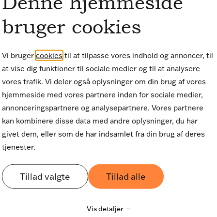
Denne hjemmeside
bruger cookies
Vi bruger
cookies
til at tilpasse vores indhold og annoncer, til
at vise dig funktioner til sociale medier og til at analysere
ere
Om twoday
vores trafik. Vi deler også oplysninger om din brug af vores
hjemmeside med vores partnere inden for sociale medier,
 stillinger
Om twoday
annonceringspartnere og analysepartnere. Vores partnere
kan kombinere disse data med andre oplysninger, du har
reelancer
Bæredygtighed
givet dem, eller som de har indsamlet fra din brug af deres
ateprogram
Kontakt os
tjenester.
Support
Tillad valgte
Tillad alle
Tabular Editor
Vis detaljer