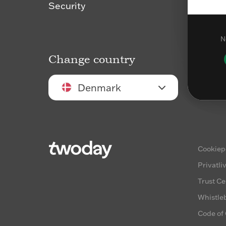
Security
N
Change country
Denmark
Cookiepo
Privatli
Trust Ce
Whistle
Code of