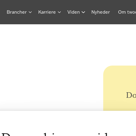
Brancher
Karriere
Viden
Nyheder
Om two
Do