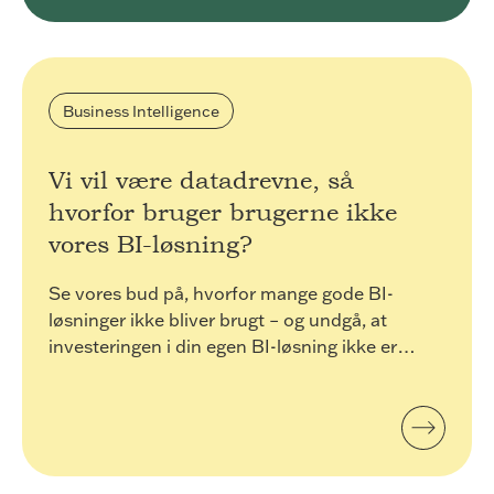
tværs af websites. Hensigten er at vise annoncer,
der er relevante og engagerende for den enkelte
bruger, og dermed mere værdifulde for udgivere
og tredjeparts-annoncører.
Business Intelligence
Vi vil være datadrevne, så
hvorfor bruger brugerne ikke
vores BI-løsning?
Se vores bud på, hvorfor mange gode BI-
løsninger ikke bliver brugt – og undgå, at
investeringen i din egen BI-løsning ikke er
spildt på forhånd.