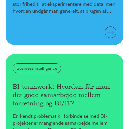
stor frihed til at eksperimentere med data, men
hvordan undgår man generelt, at brugen af
data bliver for manuel, og man dermed ikke
bruger ressourcerne i virksomheden på en god
måde?
Business Intelligence
BI-teamwork: Hvordan får man
det gode samarbejde mellem
forretning og BI/IT?
En kendt problematik i forbindelse med BI-
projekter er manglende samarbejde mellem