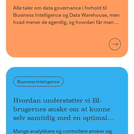
Alle taler om data governance i forhold til
Business Intelligence og Data Warehouse, men
hvad mener de egentlig, og hvordan får man
taget hul på opgaven? Læs om forskellige
delelementer og hvordan du kommer i gang.
Business Intelligence
Hvordan understøtter vi BI-
brugernes ønske om at kunne
selv samtidig med en optimal
brug af ressourcer?
Mange analytikere og controllere ønsker sig