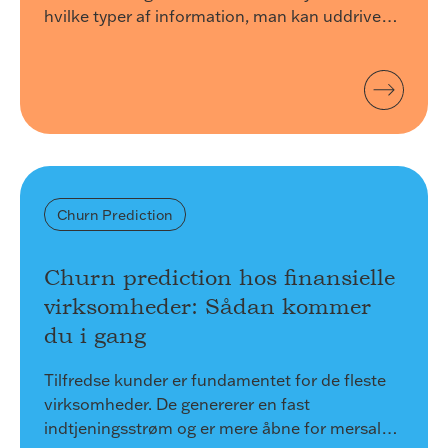
hvilke typer af information, man kan uddrive
fra Artificial Intelligence og Machine Learning-
modeller.
Churn Prediction
Churn prediction hos finansielle
virksomheder: Sådan kommer
du i gang
Tilfredse kunder er fundamentet for de fleste
virksomheder. De genererer en fast
indtjeningsstrøm og er mere åbne for mersalg.