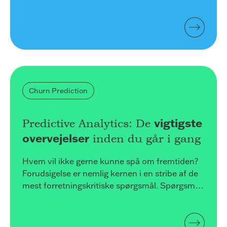
Samtidig viser undersøgelser, at det koster fem
gange så meget at få en ny kunde som at
fastholde en eksisterende. Derfor er det vigtigt
at fokusere på, hvordan du kan fasth...
Churn Prediction
vigtigste
Predictive Analytics: De
overvejelser
inden du går i gang
Hvem vil ikke gerne kunne spå om fremtiden?
Forudsigelse er nemlig kernen i en stribe af de
mest forretningskritiske spørgsmål. Spørgsmål
som ”Hvad bliver vores salg i fjerde kvartal?”,
”Hvor lang tid skal vi afsætte til projektet?” eller
”Hvilke af vores kunder er i fare for at forlade