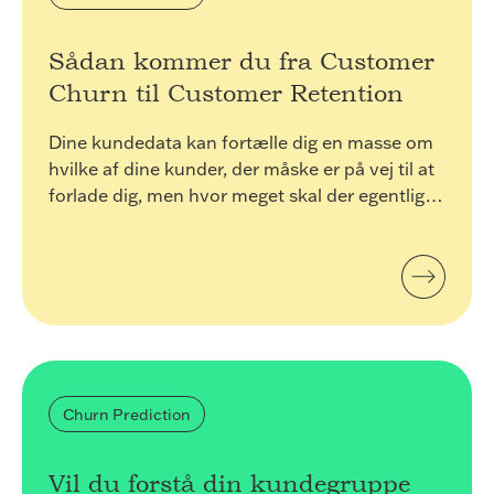
indsigt i brugernes interaktion med
hjemmesiden, ved at indsamle og rapportere
oplysninger anonymt.
Sådan kommer du fra Customer
Churn til Customer Retention
Marketing
Marketing cookies bruges til at spore brugere på
Dine kundedata kan fortælle dig en masse om
tværs af websites. Hensigten er at vise annoncer,
der er relevante og engagerende for den enkelte
hvilke af dine kunder, der måske er på vej til at
bruger, og dermed mere værdifulde for udgivere
forlade dig, men hvor meget skal der egentligt
og tredjeparts-annoncører.
til? Hvilke specifikke informationer skal du
finde frem for at kunne lave en forudsigelse af
Customer Churn?
Churn Prediction
Vil du forstå din kundegruppe