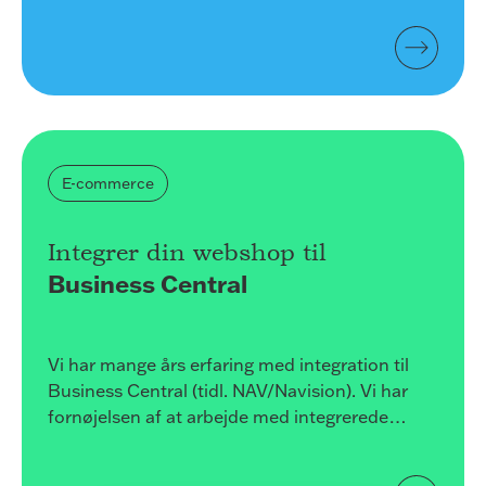
viser, at det er nødvendigt at sætte fart på
B2B-digitaliseringen.
E-commerce
Integrer din webshop til
Business Central
Vi har mange års erfaring med integration til
Business Central (tidl. NAV/Navision). Vi har
fornøjelsen af at arbejde med integrerede
webshops for Actona Company, ID Identity,
Møblér, Milestone Systems og mange andre.