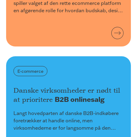
spiller valget af den rette ecommerce platform
en afgørende rolle for hvordan budskab, design
og produkter kommer til udtryk.
E-commerce
Danske virksomheder er nødt til
B2B onlinesalg
at prioritere
Langt hovedparten af danske B2B-indkøbere
foretrækker at handle online, men
virksomhederne er for langsomme på den
digitale front. Ny analyse fra Dansk Industri