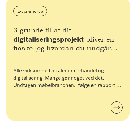
der er relevante og engagerende for den enkelte
bruger, og dermed mere værdifulde for udgivere
E-commerce
og tredjeparts-annoncører.
3 grunde til at dit
digitaliseringsprojekt
bliver en
fiasko (og hvordan du undgår
det)
Alle virksomheder taler om e-handel og
digitalisering. Mange gør noget ved det.
Undtagen møbelbranchen. Ifølge en rapport fra
Rambøll er branchen den mindst digitale ud af
22. Og det er der 3 gode grunde til.