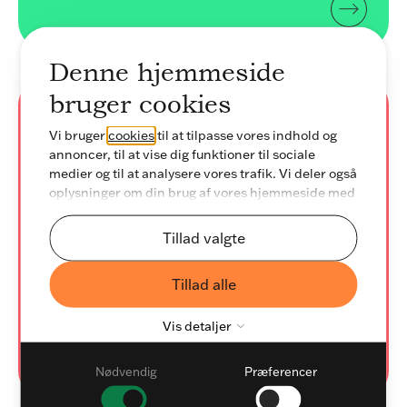
Denne hjemmeside
bruger cookies
E-commerce
Vi bruger
cookies
til at tilpasse vores indhold og
annoncer, til at vise dig funktioner til sociale
medier og til at analysere vores trafik. Vi deler også
B2B webshop
i DynamicWeb
oplysninger om din brug af vores hjemmeside med
vores partnere inden for sociale medier,
annonceringspartnere og analysepartnere. Vores
Tillad valgte
twoday leverer B2B webshop med integration
partnere kan kombinere disse data med andre
til ERP og PIM til detailkæder,
oplysninger, du har givet dem, eller som de har
Tillad alle
indsamlet fra din brug af deres tjenester.
indkøbsforeninger, grossister og producenter.
Vis detaljer
Nødvendig
Præferencer
Nødvendig