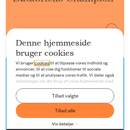
Denne hjemmeside
bruger cookies
Vi bruger
cookies
til at tilpasse vores indhold og
Data & AI
annoncer, til at vise dig funktioner til sociale
medier og til at analysere vores trafik. Vi deler også
oplysninger om din brug af vores hjemmeside med
Enhance Collaboration between
vores partnere inden for sociale medier,
Data Engineers and Data
annonceringspartnere og analysepartnere. Vores
Tillad valgte
partnere kan kombinere disse data med andre
Scientists
oplysninger, du har givet dem, eller som de har
Databricks
in
Tillad alle
indsamlet fra din brug af deres tjenester.
Streamline ways of working with Databricks
Assets Bundle Templates
Vis detaljer